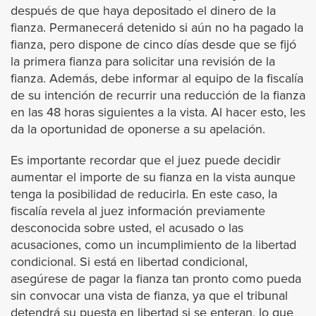
después de que haya depositado el dinero de la
fianza. Permanecerá detenido si aún no ha pagado la
Westminster
fianza, pero dispone de cinco días desde que se fijó
la primera fianza para solicitar una revisión de la
Yorba Linda
fianza. Además, debe informar al equipo de la fiscalía
de su intención de recurrir una reducción de la fianza
Riverside
en las 48 horas siguientes a la vista. Al hacer esto, les
da la oportunidad de oponerse a su apelación.
Banning
Es importante recordar que el juez puede decidir
aumentar el importe de su fianza en la vista aunque
Beaumont
tenga la posibilidad de reducirla. En este caso, la
fiscalía revela al juez información previamente
Blythe
desconocida sobre usted, el acusado o las
acusaciones, como un incumplimiento de la libertad
condicional. Si está en libertad condicional,
Calimesa
asegúrese de pagar la fianza tan pronto como pueda
sin convocar una vista de fianza, ya que el tribunal
Canyon Lake
detendrá su puesta en libertad si se enteran, lo que