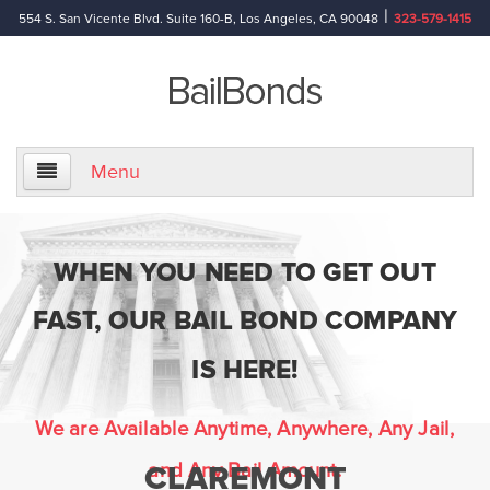
|
554 S. San Vicente Blvd. Suite 160-B, Los Angeles, CA 90048
323-579-1415
Menu
Home
WHEN YOU NEED TO GET OUT
About Us
FAST, OUR BAIL BOND COMPANY
Information
IS HERE!
Bail Bond Reference Terms
We are Available Anytime, Anywhere, Any Jail,
and Any Bail Amount.
CLAREMONT
Frequently Asked Questions