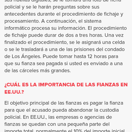
Rosemead
policial y se le harán preguntas sobre sus
antecedentes durante el procedimiento de fichaje y
procesamiento. A continuación, el sistema
Santa Clarita
informático procesa su información. El procedimiento
de fichaje puede durar de dos a tres horas. Una vez
San Dimas
finalizado el procedimiento, se le asignará una celda
o se le trasladará a una de las prisiones del condado
Santa Fe Springs
de Los Ángeles. Puede tomar hasta 12 horas para
que su fianza sea pagada si usted es enviado a una
San Gabriel
de las cárceles más grandes.
¿CUÁL ES LA IMPORTANCIA DE LAS FIANZAS EN
San Fernando
EE.UU.?
San Marino
El objetivo principal de las fianzas es pagar la fianza
para que el acusado pueda abandonar la custodia
policial. En EE.UU., las empresas o agencias de
Santa Monica
fianzas se quedan con una pequeña parte del
importe total, normalmente el 10% del importe inicial.