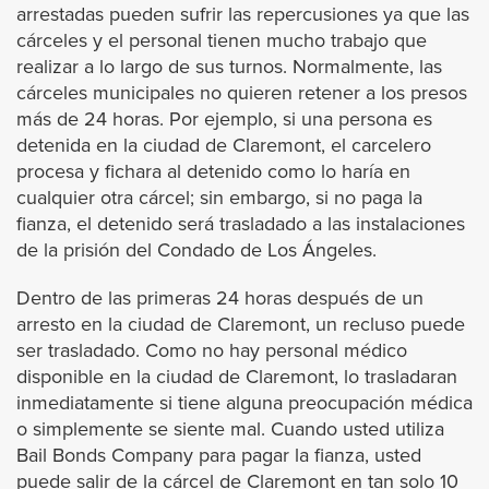
arrestadas pueden sufrir las repercusiones ya que las
cárceles y el personal tienen mucho trabajo que
El Segundo
realizar a lo largo de sus turnos. Normalmente, las
cárceles municipales no quieren retener a los presos
Gardena
más de 24 horas. Por ejemplo, si una persona es
detenida en la ciudad de Claremont, el carcelero
Glendora
procesa y fichara al detenido como lo haría en
cualquier otra cárcel; sin embargo, si no paga la
fianza, el detenido será trasladado a las instalaciones
Glendale
de la prisión del Condado de Los Ángeles.
Hidden Hills
Dentro de las primeras 24 horas después de un
arresto en la ciudad de Claremont, un recluso puede
Hollywood
ser trasladado. Como no hay personal médico
disponible en la ciudad de Claremont, lo trasladaran
inmediatamente si tiene alguna preocupación médica
Hawaiian Gardens
o simplemente se siente mal. Cuando usted utiliza
Bail Bonds Company para pagar la fianza, usted
Hawthorne
puede salir de la cárcel de Claremont en tan solo 10