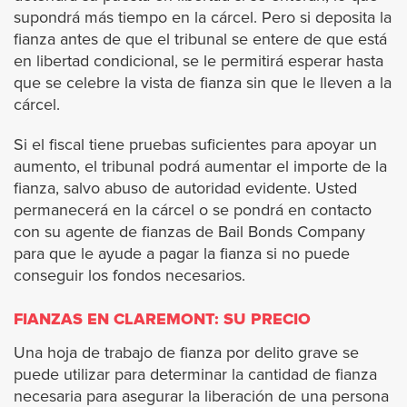
supondrá más tiempo en la cárcel. Pero si deposita la
Cathedral City
fianza antes de que el tribunal se entere de que está
en libertad condicional, se le permitirá esperar hasta
Coachella
que se celebre la vista de fianza sin que le lleven a la
cárcel.
Corona
Si el fiscal tiene pruebas suficientes para apoyar un
aumento, el tribunal podrá aumentar el importe de la
Desert Hot Springs
fianza, salvo abuso de autoridad evidente. Usted
permanecerá en la cárcel o se pondrá en contacto
Eastvale
con su agente de fianzas de Bail Bonds Company
para que le ayude a pagar la fianza si no puede
Hemet
conseguir los fondos necesarios.
FIANZAS EN CLAREMONT: SU PRECIO
Indian Wells
Una hoja de trabajo de fianza por delito grave se
Indio
puede utilizar para determinar la cantidad de fianza
necesaria para asegurar la liberación de una persona