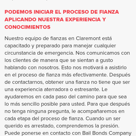
La Cañada Flintridge
PODEMOS INICIAR EL PROCESO DE FIANZA
APLICANDO NUESTRA EXPERIENCIA Y
La Habra Heights
CONOCIMIENTOS
La Mirada
Nuestro equipo de fianzas en Claremont está
capacitado y preparado para manejar cualquier
circunstancia de emergencia. Nos comunicamos con
La Puente
los clientes de manera que se sientan a gusto
hablando con nosotros. Esto nos motivará a asistirlo
La Verne
en el proceso de fianza más efectivamente. Después
de contactarnos, obtener una fianza no tiene que ser
Lomita
una experiencia aterradora o estresante. Le
ayudaremos en cada paso del camino para que sea
Long Beach
lo más sencillo posible para usted. Para que después
no tenga ninguna pregunta, le acompañaremos en
cada etapa del proceso de fianza. Cuando un ser
Lynwood
querido es arrestado, comprendemos la presión.
Puede ponerse en contacto con Bail Bonds Company
Malibu