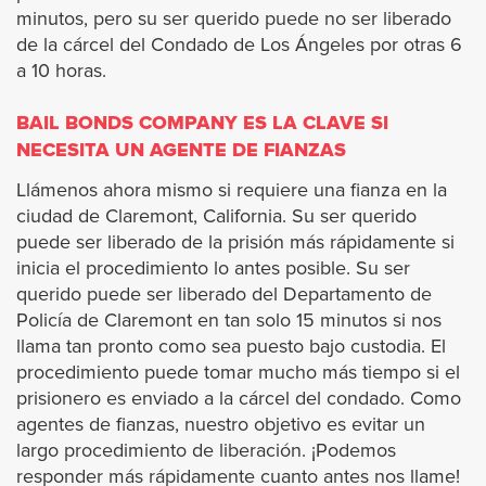
minutos, pero su ser querido puede no ser liberado
Hermosa Beach
de la cárcel del Condado de Los Ángeles por otras 6
a 10 horas.
Huntington Park
BAIL BONDS COMPANY ES LA CLAVE SI
Irwindale
NECESITA UN AGENTE DE FIANZAS
Llámenos ahora mismo si requiere una fianza en la
Inglewood
ciudad de Claremont, California. Su ser querido
puede ser liberado de la prisión más rápidamente si
Industry
inicia el procedimiento lo antes posible. Su ser
querido puede ser liberado del Departamento de
Policía de Claremont en tan solo 15 minutos si nos
Lancaster
llama tan pronto como sea puesto bajo custodia. El
procedimiento puede tomar mucho más tiempo si el
Lawndale
prisionero es enviado a la cárcel del condado. Como
agentes de fianzas, nuestro objetivo es evitar un
Lakewood
largo procedimiento de liberación. ¡Podemos
responder más rápidamente cuanto antes nos llame!