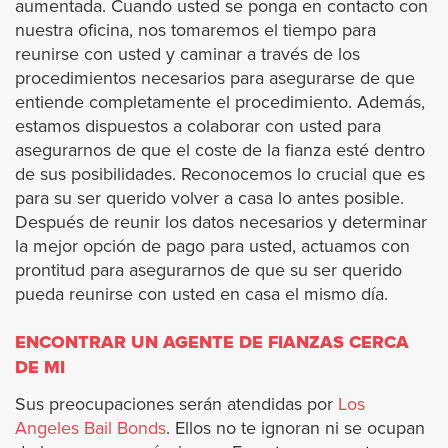
Palm Springs
aumentada. Cuando usted se ponga en contacto con
nuestra oficina, nos tomaremos el tiempo para
Perris
reunirse con usted y caminar a través de los
procedimientos necesarios para asegurarse de que
entiende completamente el procedimiento. Además,
Rancho Mirage
estamos dispuestos a colaborar con usted para
asegurarnos de que el coste de la fianza esté dentro
Riverside
de sus posibilidades. Reconocemos lo crucial que es
para su ser querido volver a casa lo antes posible.
San Jacinto
Después de reunir los datos necesarios y determinar
la mejor opción de pago para usted, actuamos con
Temecula
prontitud para asegurarnos de que su ser querido
pueda reunirse con usted en casa el mismo día.
Wildomar
ENCONTRAR UN AGENTE DE FIANZAS CERCA
DE MI
Ubicaciones
Sus preocupaciones serán atendidas por
Los
Angeles Bail Bonds
. Ellos no te ignoran ni se ocupan
Los Ángeles