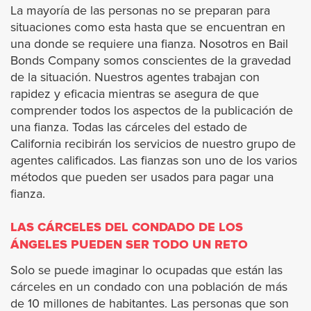
Covina
La mayoría de las personas no se preparan para
situaciones como esta hasta que se encuentran en
Commerce
una donde se requiere una fianza. Nosotros en Bail
Bonds Company somos conscientes de la gravedad
de la situación. Nuestros agentes trabajan con
Compton
rapidez y eficacia mientras se asegura de que
comprender todos los aspectos de la publicación de
Cudahy
una fianza. Todas las cárceles del estado de
California recibirán los servicios de nuestro grupo de
Culver City
agentes calificados. Las fianzas son uno de los varios
métodos que pueden ser usados para pagar una
Diamond Bar
fianza.
LAS CÁRCELES DEL CONDADO DE LOS
Downey
ÁNGELES PUEDEN SER TODO UN RETO
Duarte
Solo se puede imaginar lo ocupadas que están las
cárceles en un condado con una población de más
de 10 millones de habitantes. Las personas que son
El Monte