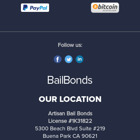
Culver City
Downey
Duarte
Follow us:
El Monte
El Segundo
Glendale
OUR LOCATION
Hawaiian Gardens
Artisan Bail Bonds
Hermosa Beach
License #1K31822
5300 Beach Blvd Suite #219
Buena Park CA 90621
Hidden Hills