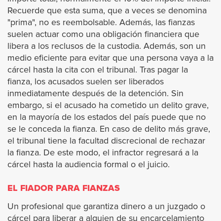
Signal Hill
Recuerde que esta suma, que a veces se denomina
"prima", no es reembolsable. Además, las fianzas
South El Monte
suelen actuar como una obligación financiera que
libera a los reclusos de la custodia. Además, son un
South Gate
medio eficiente para evitar que una persona vaya a la
cárcel hasta la cita con el tribunal. Tras pagar la
fianza, los acusados suelen ser liberados
South Pasadena
inmediatamente después de la detención. Sin
embargo, si el acusado ha cometido un delito grave,
Temple City
en la mayoría de los estados del país puede que no
se le conceda la fianza. En caso de delito más grave,
Torrance
el tribunal tiene la facultad discrecional de rechazar
la fianza. De este modo, el infractor regresará a la
Vernon
cárcel hasta la audiencia formal o el juicio.
EL FIADOR PARA FIANZAS
Walnut
Un profesional que garantiza dinero a un juzgado o
West Covina
cárcel para liberar a alguien de su encarcelamiento