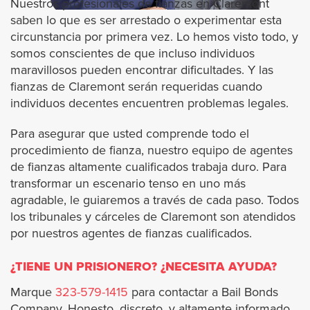
Nuestros profesionales de fianzas en Claremont
saben lo que es ser arrestado o experimentar esta
Artesia
circunstancia por primera vez. Lo hemos visto todo, y
somos conscientes de que incluso individuos
Alhambra
maravillosos pueden encontrar dificultades. Y las
fianzas de Claremont serán requeridas cuando
Avalon
individuos decentes encuentren problemas legales.
Para asegurar que usted comprende todo el
Azusa
procedimiento de fianza, nuestro equipo de agentes
de fianzas altamente cualificados trabaja duro. Para
Agoura Hills
transformar un escenario tenso en uno más
agradable, le guiaremos a través de cada paso. Todos
Baldwin Park
los tribunales y cárceles de Claremont son atendidos
por nuestros agentes de fianzas cualificados.
Bradbury
¿TIENE UN PRISIONERO? ¿NECESITA AYUDA?
Bell
Marque
323-579-1415
para contactar a Bail Bonds
Company. Honesto, discreto, y altamente informado.