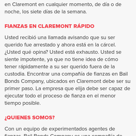
en Claremont en cualquier momento, de día o de
noche, los siete días de la semana.
Maywood
FIANZAS EN CLAREMONT RÁPIDO
Monrovia
Usted recibió una llamada avisando que su ser
querido fue arrestado y ahora está en la cárcel.
Montebello
¿Usted qué opina? Usted está exhausto. Usted se
siente impotente, ya que no tiene idea de cómo
Manhattan Beach
tener rápidamente a su ser querido fuera de la
custodia. Encontrar una compañía de fianzas en Bail
Bonds Company, ubicados en Claremont debe ser su
Monterey Park
primer paso. La empresa que elija debe ser capaz de
ejecutar todo el proceso de fianza en el menor
Norwalk
tiempo posible.
Palmdale
¿QUIENES SOMOS?
Con un equipo de experimentados agentes de
Paramount