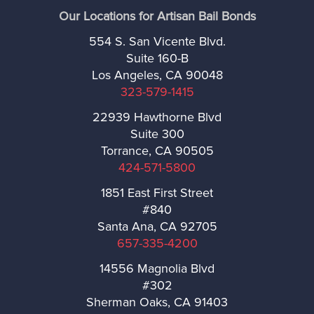
Our Locations for Artisan Bail Bonds
Industry
554 S. San Vicente Blvd.
Suite 160-B
Inglewood
Los Angeles, CA 90048
323-579-1415
Irwindale
22939 Hawthorne Blvd
Suite 300
Lancaster
Torrance, CA 90505
424-571-5800
La Cañada Flintridge
1851 East First Street
#840
La Mirada
Santa Ana, CA 92705
657-335-4200
La Puente
14556 Magnolia Blvd
#302
La Verne
Sherman Oaks, CA 91403