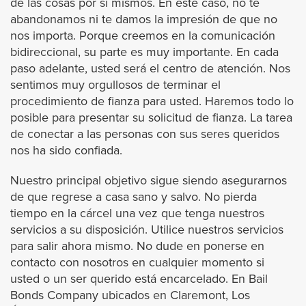
de las cosas por sí mismos. En este caso, no te
abandonamos ni te damos la impresión de que no
Azusa
nos importa. Porque creemos en la comunicación
bidireccional, su parte es muy importante. En cada
Agoura Hills
paso adelante, usted será el centro de atención. Nos
sentimos muy orgullosos de terminar el
Avalon
procedimiento de fianza para usted. Haremos todo lo
posible para presentar su solicitud de fianza. La tarea
de conectar a las personas con sus seres queridos
Artesia
nos ha sido confiada.
Bell
Nuestro principal objetivo sigue siendo asegurarnos
de que regrese a casa sano y salvo. No pierda
Bell Gardens
tiempo en la cárcel una vez que tenga nuestros
servicios a su disposición. Utilice nuestros servicios
para salir ahora mismo. No dude en ponerse en
Beverly Hills
contacto con nosotros en cualquier momento si
usted o un ser querido está encarcelado. En Bail
Bradbury
Bonds Company ubicados en Claremont, Los