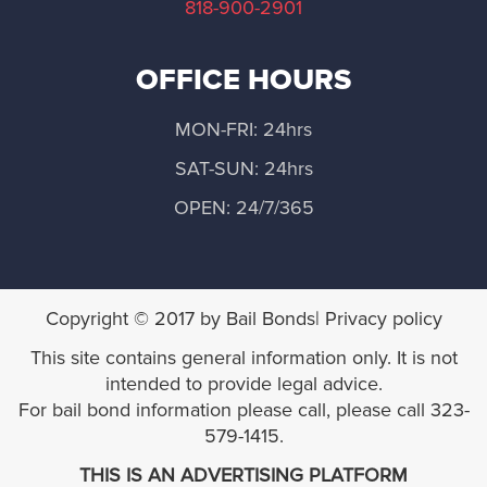
818-900-2901
La Habra Heights
OFFICE HOURS
Lawndale
MON-FRI: 24hrs
Lomita
SAT-SUN: 24hrs
Long Beach
OPEN: 24/7/365
Malibú
Copyright © 2017 by Bail Bonds| Privacy policy
Manhattan Beach
This site contains general information only. It is not
Maywood
intended to provide legal advice.
For bail bond information please call, please call 323-
579-1415.
Monrovia
THIS IS AN ADVERTISING PLATFORM