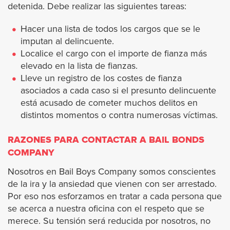
detenida. Debe realizar las siguientes tareas:
Jurupa Valley City
Hacer una lista de todos los cargos que se le
Lake Elsinore
imputan al delincuente.
Localice el cargo con el importe de fianza más
La Quinta
elevado en la lista de fianzas.
Lleve un registro de los costes de fianza
asociados a cada caso si el presunto delincuente
Menifee
está acusado de cometer muchos delitos en
distintos momentos o contra numerosas víctimas.
Moreno Valley
RAZONES PARA CONTACTAR A BAIL BONDS
Murrieta
COMPANY
Nosotros en Bail Boys Company somos conscientes
Norco
de la ira y la ansiedad que vienen con ser arrestado.
Por eso nos esforzamos en tratar a cada persona que
Palm Desert
se acerca a nuestra oficina con el respeto que se
merece. Su tensión será reducida por nosotros, no