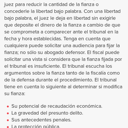
juez para reducir la cantidad de la fianza o
Cypress
concederle la libertad bajo palabra. Con una libertad
bajo palabra, el juez le deja en libertad sin exigirle
Dana Point
que deposite el dinero de la fianza a cambio de que
se comprometa a comparecer ante el tribunal en la
Fullerton
fecha y hora establecidas. Tenga en cuenta que
cualquiera puede solicitar una audiencia para fijar la
fianza; no sólo su abogado defensor. El fiscal puede
Garden Grove
solicitar una vista si considera que la fianza fijada por
el tribunal es insuficiente. El tribunal escucha los
Huntington Beach
argumentos sobre la fianza tanto de la fiscalía como
de la defensa durante el procedimiento. El tribunal
Irvine
tiene en cuenta lo siguiente al determinar si modifica
su fianza:
La Habra
Su potencial de recaudación económica.
La gravedad del presunto delito.
Laguna Beach
Sus antecedentes penales.
La protección pública.