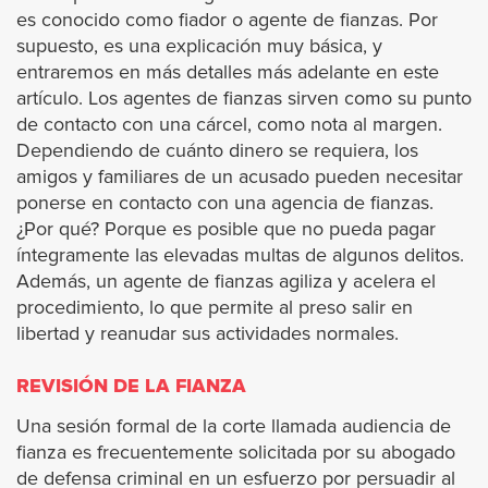
es conocido como fiador o agente de fianzas. Por
West Hollywood
supuesto, es una explicación muy básica, y
entraremos en más detalles más adelante en este
artículo. Los agentes de fianzas sirven como su punto
Westlake Village
de contacto con una cárcel, como nota al margen.
Dependiendo de cuánto dinero se requiera, los
Whittier
amigos y familiares de un acusado pueden necesitar
ponerse en contacto con una agencia de fianzas.
Orange County
¿Por qué? Porque es posible que no pueda pagar
íntegramente las elevadas multas de algunos delitos.
Anaheim
Además, un agente de fianzas agiliza y acelera el
procedimiento, lo que permite al preso salir en
libertad y reanudar sus actividades normales.
Buena Park
REVISIÓN DE LA FIANZA
Costa Mesa
Una sesión formal de la corte llamada audiencia de
fianza es frecuentemente solicitada por su abogado
Costa Mesa Jail
de defensa criminal en un esfuerzo por persuadir al