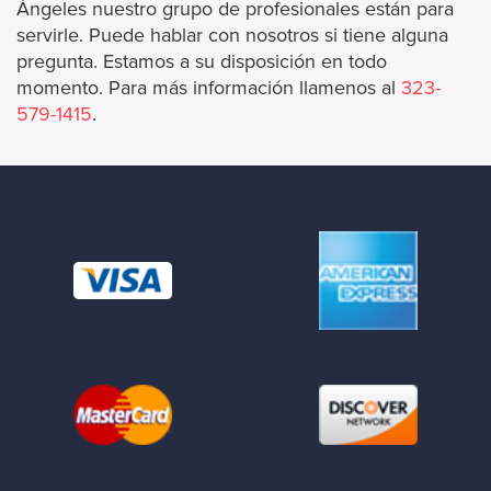
Ángeles nuestro grupo de profesionales están para
Burbank
servirle. Puede hablar con nosotros si tiene alguna
pregunta. Estamos a su disposición en todo
Carson
momento. Para más información llamenos al
323-
579-1415
.
Calabasas
Covina
Commerce
Claremont
Compton
Cudahy