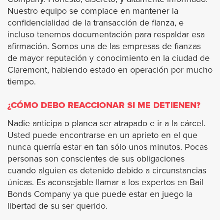
Nuestro equipo se complace en mantener la
Bellflower
confidencialidad de la transacción de fianza, e
incluso tenemos documentación para respaldar esa
Bell Gardens
afirmación. Somos una de las empresas de fianzas
de mayor reputación y conocimiento en la ciudad de
Beverly Hills
Claremont, habiendo estado en operación por mucho
tiempo.
Burbank
¿CÓMO DEBO REACCIONAR SI ME DETIENEN?
Calabasas
Nadie anticipa o planea ser atrapado e ir a la cárcel.
Usted puede encontrarse en un aprieto en el que
Carson
nunca querría estar en tan sólo unos minutos. Pocas
personas son conscientes de sus obligaciones
cuando alguien es detenido debido a circunstancias
Claremont
únicas. Es aconsejable llamar a los expertos en Bail
Bonds Company ya que puede estar en juego la
Cerritos
libertad de su ser querido.