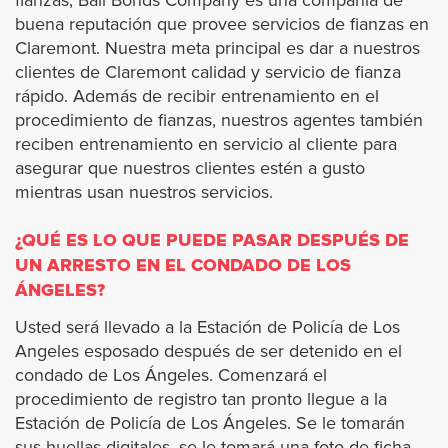
fianzas, Bail Bonds Company es una compañía de
buena reputación que provee servicios de fianzas en
Pasadena
Claremont. Nuestra meta principal es dar a nuestros
clientes de Claremont calidad y servicio de fianza
Pico Rivera
rápido. Además de recibir entrenamiento en el
procedimiento de fianzas, nuestros agentes también
Palos Verdes Estates
reciben entrenamiento en servicio al cliente para
asegurar que nuestros clientes estén a gusto
mientras usan nuestros servicios.
Pomona
¿QUÉ ES LO QUE PUEDE PASAR DESPUÉS DE
Rancho Palos Verdes
UN ARRESTO EN EL CONDADO DE LOS
ÁNGELES?
Redondo Beach
Usted será llevado a la Estación de Policía de Los
Angeles esposado después de ser detenido en el
Rolling Hills
condado de Los Ángeles. Comenzará el
procedimiento de registro tan pronto llegue a la
Rolling Hills Estates
Estación de Policía de Los Ángeles. Se le tomarán
sus huellas digitales, se le tomará una foto de ficha