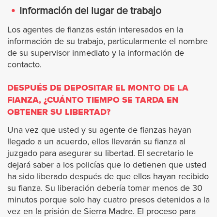
Información del lugar de trabajo
Westminster
Los agentes de fianzas están interesados en la
información de su trabajo, particularmente el nombre
Yorba Linda
de su supervisor inmediato y la información de
contacto.
Riverside
DESPUÉS DE DEPOSITAR EL MONTO DE LA
FIANZA, ¿CUÁNTO TIEMPO SE TARDA EN
Banning
OBTENER SU LIBERTAD?
Beaumont
Una vez que usted y su agente de fianzas hayan
llegado a un acuerdo, ellos llevarán su fianza al
juzgado para asegurar su libertad. El secretario le
Blythe
dejará saber a los policías que lo detienen que usted
ha sido liberado después de que ellos hayan recibido
Calimesa
su fianza. Su liberación debería tomar menos de 30
minutos porque solo hay cuatro presos detenidos a la
Canyon Lake
vez en la prisión de Sierra Madre. El proceso para