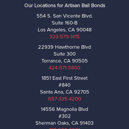
Our Locations for Artisan Bail Bonds
La Habra Heights
554 S. San Vicente Blvd.
Suite 160-B
Lawndale
Los Angeles, CA 90048
323-579-1415
Lomita
22939 Hawthorne Blvd
Suite 300
Long Beach
Torrance, CA 90505
424-571-5800
Malibú
1851 East First Street
#840
Manhattan Beach
Santa Ana, CA 92705
657-335-4200
Maywood
14556 Magnolia Blvd
#302
Monrovia
Sherman Oaks, CA 91403