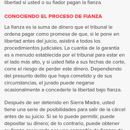
libertad si usted o su fiador pagan la fianza.
La Cañada Flintridge
CONOCIENDO EL PROCESO DE FIANZA
La Habra Heights
La fianza es la suma de dinero que el tribunal le
ordena pagar como promesa de que, si le pone en
La Mirada
libertad antes del juicio, asistirá a todos los
procedimientos judiciales. La cuantía de la garantía
La Puente
es a menudo establecida por el tribunal para estar en
el lado más alto, y si usted falta a sus fechas de corte,
La Verne
corre el riesgo de perder este dinero. Dependiendo
del presunto delito que haya cometido y de sus
Lomita
circunstancias, el jurado puede negarse
ocasionalmente a concederle la libertad bajo fianza.
Long Beach
Después de ser detenido en Sierra Madre, usted
tiene una serie de posibilidades para salir de la cárcel
Lynwood
antes de su juicio. Si se lo puede permitir, puede
depositar su dinero; de lo contrario, puede obtener
Malibu