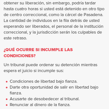
obtener su liberación, sin embargo, podría tardar
Cathedral City
hasta cuatro horas si usted está detenido en otro tipo
de centro correccional, como la cárcel de Pasadena.
La cantidad de individuos en la fila detrás de usted
Coachella
esperando ser liberados, el personal de la institución
correccional, y la jurisdicción serán los culpables de
Corona
este retraso.
Desert Hot Springs
¿QUÉ OCURRE SI INCUMPLE LAS
CONDICIONES?
Eastvale
Un tribunal puede ordenar su detención mientras
espera el juicio si incumple sus:
Hemet
Condiciones de libertad bajo fianza.
Indian Wells
Darte otra oportunidad de salir en libertad bajo
fianza.
Acusarte de desobedecer al tribunal.
Indio
Renunciar al dinero de la fianza.