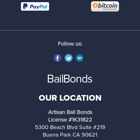
Industry
Inglewood
Follow us:
Irwindale
Lancaster
La Cañada Flintridge
OUR LOCATION
La Mirada
Artisan Bail Bonds
La Puente
License #1K31822
5300 Beach Blvd Suite #219
La Verne
Buena Park CA 90621