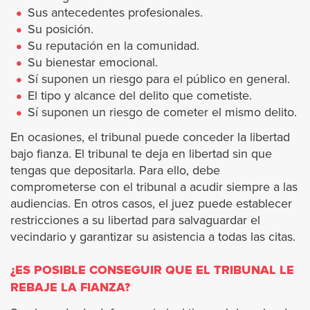
Sus antecedentes profesionales.
Pasadena
Su posición.
Su reputación en la comunidad.
Pico Rivera
Su bienestar emocional.
Sí suponen un riesgo para el público en general.
El tipo y alcance del delito que cometiste.
Palos Verdes Estates
Sí suponen un riesgo de cometer el mismo delito.
Pomona
En ocasiones, el tribunal puede conceder la libertad
bajo fianza. El tribunal te deja en libertad sin que
tengas que depositarla. Para ello, debe
Rancho Palos Verdes
comprometerse con el tribunal a acudir siempre a las
audiencias. En otros casos, el juez puede establecer
Redondo Beach
restricciones a su libertad para salvaguardar el
vecindario y garantizar su asistencia a todas las citas.
Rolling Hills
¿ES POSIBLE CONSEGUIR QUE EL TRIBUNAL LE
Rolling Hills Estates
REBAJE LA FIANZA?