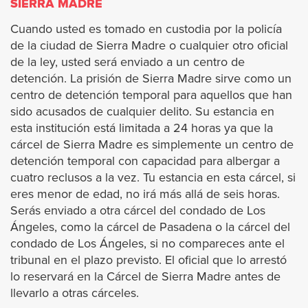
SIERRA MADRE
Cuando usted es tomado en custodia por la policía
El Segundo
de la ciudad de Sierra Madre o cualquier otro oficial
de la ley, usted será enviado a un centro de
Gardena
detención. La prisión de Sierra Madre sirve como un
centro de detención temporal para aquellos que han
Glendora
sido acusados de cualquier delito. Su estancia en
esta institución está limitada a 24 horas ya que la
Glendale
cárcel de Sierra Madre es simplemente un centro de
detención temporal con capacidad para albergar a
cuatro reclusos a la vez. Tu estancia en esta cárcel, si
Hidden Hills
eres menor de edad, no irá más allá de seis horas.
Serás enviado a otra cárcel del condado de Los
Hollywood
Ángeles, como la cárcel de Pasadena o la cárcel del
condado de Los Ángeles, si no compareces ante el
Hawaiian Gardens
tribunal en el plazo previsto. El oficial que lo arrestó
lo reservará en la Cárcel de Sierra Madre antes de
Hawthorne
llevarlo a otras cárceles.