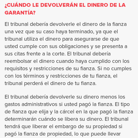
¿CUÁNDO LE DEVOLVERÁN EL DINERO DE LA
Azusa
GARANTÍA?
El tribunal debería devolverle el dinero de la fianza
Agoura Hills
una vez que su caso haya terminado, ya que el
tribunal utiliza el dinero para asegurarse de que
Avalon
usted cumple con sus obligaciones y se presenta a
sus citas frente a la corte. El tribunal debería
reembolsar el dinero cuando haya cumplido con los
Artesia
requisitos y restricciones de su fianza. Si no cumples
con los términos y restricciones de tu fianza, el
Bell
tribunal perderá el dinero de tu fianza.
Bell Gardens
El tribunal debería devolverle su dinero menos los
gastos administrativos si usted pagó la fianza. El tipo
Beverly Hills
de fianza que elija y la cárcel en la que pagó la fianza
determinarán cuándo se libera su dinero. El tribunal
tendrá que liberar el embargo de su propiedad si
Bradbury
pagó la fianza de propiedad, lo que puede llevar