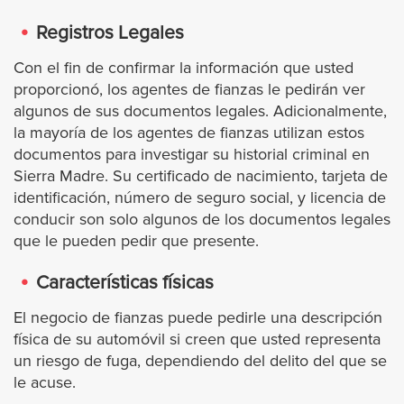
Laguna Niguel
Registros Legales
Lake Forest
Con el fin de confirmar la información que usted
proporcionó, los agentes de fianzas le pedirán ver
Mission Viejo
algunos de sus documentos legales. Adicionalmente,
la mayoría de los agentes de fianzas utilizan estos
documentos para investigar su historial criminal en
Newport Beach
Sierra Madre. Su certificado de nacimiento, tarjeta de
identificación, número de seguro social, y licencia de
Orange
conducir son solo algunos de los documentos legales
que le pueden pedir que presente.
Orange County Warrants
Características físicas
San Clemente
El negocio de fianzas puede pedirle una descripción
física de su automóvil si creen que usted representa
Santa Ana
un riesgo de fuga, dependiendo del delito del que se
le acuse.
Tustin