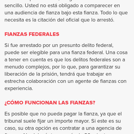
sencillo. Usted no está obligado a comparecer en
West Hollywood
una audiencia de fianza bajo esta fianza. Todo lo que
necesita es la citación del oficial que lo arrestó.
Westlake Village
FIANZAS FEDERALES
Whittier
Si fue arrestado por un presunto delito federal,
puede ser elegible para una fianza federal. Una cosa
a tener en cuenta es que los delitos federales son a
Orange County
menudo complejos, por lo que, para garantizar su
liberación de la prisión, tendrá que trabajar en
Anaheim
estrecha colaboración con un agente de fianzas con
experiencia.
Buena Park
¿CÓMO FUNCIONAN LAS FIANZAS?
Costa Mesa
Es posible que no pueda pagar la fianza, ya que el
tribunal suele fijar un importe mayor. Si este es su
Costa Mesa Jail
caso, su otra opción es contratar a una agencia de