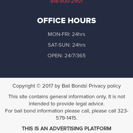
818-900-2901
Norwalk
OFFICE HOURS
Palos Verdes Estates
MON-FRI: 24hrs
Palmdale
SAT-SUN: 24hrs
Pasadena
OPEN: 24/7/365
Pomona
Rancho Palos Verdes
Copyright © 2017 by Bail Bonds| Privacy policy
This site contains general information only. It is not
Rolling Hills
intended to provide legal advice.
For bail bond information please call, please call 323-
Rolling Hills Estates
579-1415.
THIS IS AN ADVERTISING PLATFORM
Santa Clarita