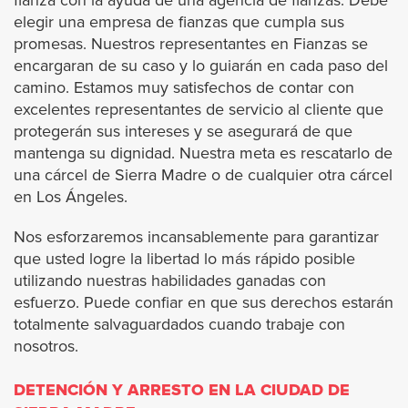
fianza con la ayuda de una agencia de fianzas. Debe
Covina
elegir una empresa de fianzas que cumpla sus
promesas. Nuestros representantes en Fianzas se
Commerce
encargaran de su caso y lo guiarán en cada paso del
camino. Estamos muy satisfechos de contar con
Compton
excelentes representantes de servicio al cliente que
protegerán sus intereses y se asegurará de que
mantenga su dignidad. Nuestra meta es rescatarlo de
Cudahy
una cárcel de Sierra Madre o de cualquier otra cárcel
en Los Ángeles.
Culver City
Nos esforzaremos incansablemente para garantizar
Diamond Bar
que usted logre la libertad lo más rápido posible
utilizando nuestras habilidades ganadas con
Downey
esfuerzo. Puede confiar en que sus derechos estarán
totalmente salvaguardados cuando trabaje con
nosotros.
Duarte
DETENCIÓN Y ARRESTO EN LA CIUDAD DE
El Monte