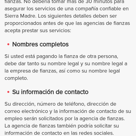
fianzas. No debería tomar más de 30 minutos para
Cypress
asegurar los servicios de una compañía confiable en
Sierra Madre. Los siguientes detalles deben ser
proporcionados antes de que las agencias de fianzas
Dana Point
acepta prestar sus servicios:
Fullerton
Nombres completos
Si usted está pagando la fianza de otra persona,
Garden Grove
debe dar tanto su nombre legal y su nombre legal a
la empresa de fianzas, así como su nombre legal
Huntington Beach
completo.
Irvine
Su información de contacto
Su dirección, número de teléfono, dirección de
La Habra
correo electrónico y la información de contacto de su
empleo serán solicitados por la agencia de fianzas.
Laguna Beach
La agencia de fianzas también podría solicitar su
información de contacto en las redes sociales.