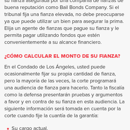
su fianza asegurada por una compañía de fianzas de
buena reputación como Bail Bonds Company. Si el
tribunal fija una fianza elevada, no debe preocuparse
Maywood
ya que puede utilizar un bien para asegurar la prima.
Elija un agente de fianzas que pague su fianza y le
Monrovia
permita pagar utilizando fondos que estén
convenientemente a su alcance financiero.
Montebello
¿CÓMO CALCULAR EL MONTO DE SU FIANZA?
Manhattan Beach
En el Condado de Los Ángeles, usted puede
ocasionalmente fijar su propia cantidad de fianza,
Monterey Park
pero la mayoría de las veces, la corte programará
una audiencia de fianza para hacerlo. Tanto la fiscalía
Norwalk
como la defensa presentarán pruebas y argumentos
a favor y en contra de su fianza en esta audiencia. La
siguiente información será tomada en cuenta por la
Palmdale
corte cuando fije la cuantía de la garantía:
Paramount
Su cargo actual.