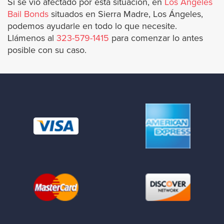
Si se vio afectado por esta situación, en
Los Angeles
Culver City
Bail Bonds
situados en Sierra Madre, Los Ángeles,
podemos ayudarle en todo lo que necesite.
Downey
Llámenos al
323-579-1415
para comenzar lo antes
posible con su caso.
Duarte
El Monte
El Segundo
Glendale
Hawaiian Gardens
Hermosa Beach
Hidden Hills