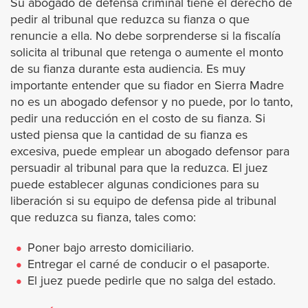
Su abogado de defensa criminal tiene el derecho de
Rosemead
pedir al tribunal que reduzca su fianza o que
renuncie a ella. No debe sorprenderse si la fiscalía
Santa Clarita
solicita al tribunal que retenga o aumente el monto
de su fianza durante esta audiencia. Es muy
importante entender que su fiador en Sierra Madre
San Dimas
no es un abogado defensor y no puede, por lo tanto,
pedir una reducción en el costo de su fianza. Si
Santa Fe Springs
usted piensa que la cantidad de su fianza es
excesiva, puede emplear un abogado defensor para
San Gabriel
persuadir al tribunal para que la reduzca. El juez
puede establecer algunas condiciones para su
San Fernando
liberación si su equipo de defensa pide al tribunal
que reduzca su fianza, tales como:
San Marino
Poner bajo arresto domiciliario.
Entregar el carné de conducir o el pasaporte.
Santa Monica
El juez puede pedirle que no salga del estado.