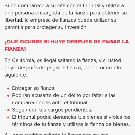
Jurupa Valley City
Si no comparece a su cita con el tribunal y utiliza a
una persona encargada de la fianza para obtener su
libertad, la empresa de fianzas puede utilizar su
Lake Elsinore
garantía para proteger su inversión.
La Quinta
¿QUÉ OCURRE SI HUYE DESPUÉS DE PAGAR LA
FIANZA?
Menifee
En California, es ilegal saltarse la fianza, y si usted
huye después de pagar la fianza, puede ocurrir lo
Moreno Valley
siguiente:
Murrieta
Entregar su fianza.
Podrían acusarte de un delito por faltar a las
Norco
comparecencias ante el tribunal.
Seguir con tus cargos pendientes.
El tribunal podría denunciar tus bienes si violas los
Palm Desert
términos de tu fianza y utilizas la fianza de bienes.