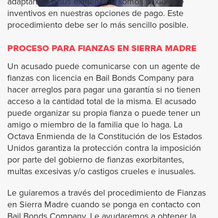
adaptarnos a sus exigencias, somos flexibles e
inventivos en nuestras opciones de pago. Este
Artesia
procedimiento debe ser lo más sencillo posible.
Alhambra
PROCESO PARA FIANZAS EN SIERRA MADRE
Un acusado puede comunicarse con un agente de
Avalon
fianzas con licencia en Bail Bonds Company para
hacer arreglos para pagar una garantía si no tienen
Azusa
acceso a la cantidad total de la misma. El acusado
puede organizar su propia fianza o puede tener un
Agoura Hills
amigo o miembro de la familia que lo haga. La
Octava Enmienda de la Constitución de los Estados
Unidos garantiza la protección contra la imposición
Baldwin Park
por parte del gobierno de fianzas exorbitantes,
multas excesivas y/o castigos crueles e inusuales.
Bradbury
Le guiaremos a través del procedimiento de Fianzas
Bell
en Sierra Madre cuando se ponga en contacto con
Bail Bonds Company. Le ayudaremos a obtener la