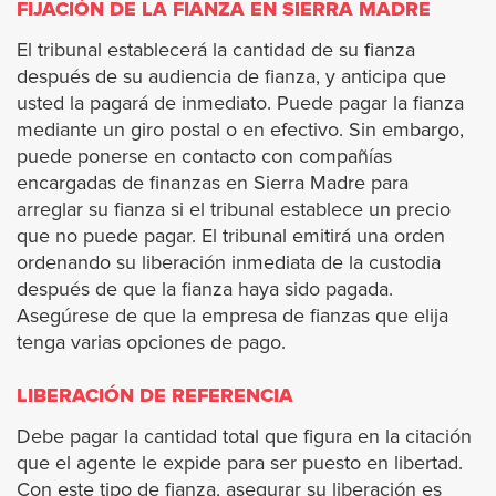
Signal Hill
FIJACIÓN DE LA FIANZA EN SIERRA MADRE
El tribunal establecerá la cantidad de su fianza
South El Monte
después de su audiencia de fianza, y anticipa que
usted la pagará de inmediato. Puede pagar la fianza
South Gate
mediante un giro postal o en efectivo. Sin embargo,
puede ponerse en contacto con compañías
encargadas de finanzas en Sierra Madre para
South Pasadena
arreglar su fianza si el tribunal establece un precio
que no puede pagar. El tribunal emitirá una orden
Temple City
ordenando su liberación inmediata de la custodia
después de que la fianza haya sido pagada.
Torrance
Asegúrese de que la empresa de fianzas que elija
tenga varias opciones de pago.
Vernon
LIBERACIÓN DE REFERENCIA
Walnut
Debe pagar la cantidad total que figura en la citación
que el agente le expide para ser puesto en libertad.
West Covina
Con este tipo de fianza, asegurar su liberación es