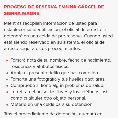
PROCESO DE RESERVA EN UNA CÁRCEL DE
Hermosa Beach
SIERRA MADRE
Huntington Park
Mientras recopilan información de usted para
establecer su identificación, el oficial de arresto le
detendrá en una celda de pre-reserva. Cuando usted
Irwindale
está siendo reservado en su sistema, el oficial de
arresto seguirá estos procedimientos:
Inglewood
Tomará nota de su nombre, fecha de nacimiento,
Industry
residencia y atributos físicos.
Anota el presunto delito que has cometido.
Lancaster
Tomarte una fotografía y tus huellas dactilares.
Compruebe si tiene algún problema de salud.
Le retiran el bolso, las llaves y los teléfonos, así
Lawndale
como cualquier otro objeto personal.
Meterle en una celda para su detención.
Lakewood
Tras el procedimiento de detención, quedará en