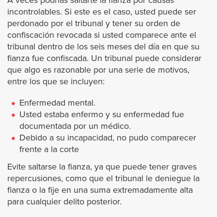
Palm Springs
A veces podrías saltarte la fianza por causas
incontrolables. Si este es el caso, usted puede ser
perdonado por el tribunal y tener su orden de
Perris
confiscación revocada si usted comparece ante el
tribunal dentro de los seis meses del día en que su
Rancho Mirage
fianza fue confiscada. Un tribunal puede considerar
que algo es razonable por una serie de motivos,
Riverside
entre los que se incluyen:
Enfermedad mental.
San Jacinto
Usted estaba enfermo y su enfermedad fue
documentada por un médico.
Temecula
Debido a su incapacidad, no pudo comparecer
frente a la corte
Wildomar
Evite saltarse la fianza, ya que puede tener graves
repercusiones, como que el tribunal le deniegue la
Ubicaciones
fianza o la fije en una suma extremadamente alta
para cualquier delito posterior.
Los Ángeles