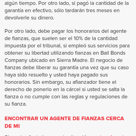
algún tiempo. Por otro lado, si pagó la cantidad de la
Burbank
garantía en efectivo, sólo tardarán tres meses en
devolverle su dinero.
Carson
Por otro lado, debe pagar los honorarios del agente
de fianzas, que suelen ser el 10% de la cantidad
Calabasas
impuesta por el tribunal, si empleó sus servicios para
obtener su libertad utilizando fianzas en Bail Bonds
Covina
Company ubicado en Sierra Madre. El negocio de
fianzas debe liberar su garantía una vez que su caso
Commerce
haya sido resuelto y usted haya pagado sus
honorarios. Sin embargo, su afianzador tiene el
Claremont
derecho de ponerlo en la cárcel si usted se salta la
fianza o no cumple con las reglas y regulaciones de
su fianza.
Compton
ENCONTRAR UN AGENTE DE FIANZAS CERCA
Cudahy
DE MI