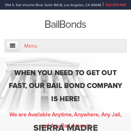
|
554 S. San Vicente Blvd. Suite 160-B, Los Angeles, CA 90048
323-579-1415
Menu
Home
WHEN YOU NEED TO GET OUT
About Us
FAST, OUR BAIL BOND COMPANY
Information
IS HERE!
Bail Bond Reference Terms
We are Available Anytime, Anywhere, Any Jail,
and Any Bail Amount.
SIERRA MADRE
Frequently Asked Questions